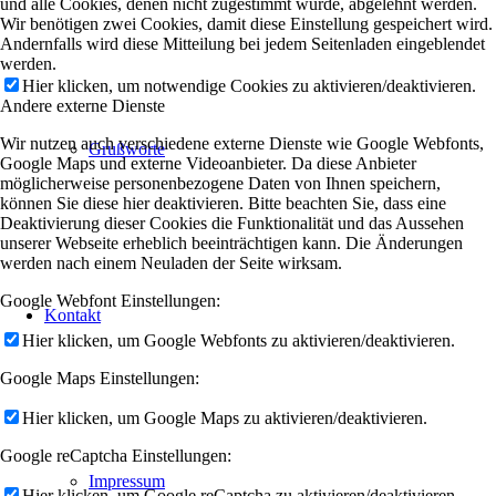
und alle Cookies, denen nicht zugestimmt wurde, abgelehnt werden.
Wir benötigen zwei Cookies, damit diese Einstellung gespeichert wird.
Andernfalls wird diese Mitteilung bei jedem Seitenladen eingeblendet
werden.
Hier klicken, um notwendige Cookies zu aktivieren/deaktivieren.
Andere externe Dienste
Wir nutzen auch verschiedene externe Dienste wie Google Webfonts,
Grußworte
Google Maps und externe Videoanbieter. Da diese Anbieter
möglicherweise personenbezogene Daten von Ihnen speichern,
können Sie diese hier deaktivieren. Bitte beachten Sie, dass eine
Deaktivierung dieser Cookies die Funktionalität und das Aussehen
unserer Webseite erheblich beeinträchtigen kann. Die Änderungen
werden nach einem Neuladen der Seite wirksam.
Google Webfont Einstellungen:
Kontakt
Hier klicken, um Google Webfonts zu aktivieren/deaktivieren.
Google Maps Einstellungen:
Hier klicken, um Google Maps zu aktivieren/deaktivieren.
Google reCaptcha Einstellungen:
Impressum
Hier klicken, um Google reCaptcha zu aktivieren/deaktivieren.