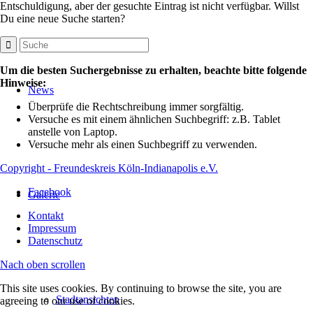
Entschuldigung, aber der gesuchte Eintrag ist nicht verfügbar. Willst
Du eine neue Suche starten?
Um die besten Suchergebnisse zu erhalten, beachte bitte folgende
Hinweise:
News
Überprüfe die Rechtschreibung immer sorgfältig.
Versuche es mit einem ähnlichen Suchbegriff: z.B. Tablet
anstelle von Laptop.
Versuche mehr als einen Suchbegriff zu verwenden.
Copyright - Freundeskreis Köln-Indianapolis e.V.
Facebook
Galerie
Kontakt
Impressum
Datenschutz
Nach oben scrollen
This site uses cookies. By continuing to browse the site, you are
Stadtansichten
agreeing to our use of cookies.