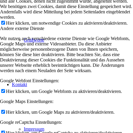
und alle Cookies, denen nicht zugestimmt wurde, abgelehnt werden.
Wir benötigen zwei Cookies, damit diese Einstellung gespeichert wird.
Andernfalls wird diese Mitteilung bei jedem Seitenladen eingeblendet
werden.
Hier klicken, um notwendige Cookies zu aktivieren/deaktivieren.
Andere externe Dienste
Wir nutzen auch verschiedene externe Dienste wie Google Webfonts,
Grußworte
Google Maps und externe Videoanbieter. Da diese Anbieter
möglicherweise personenbezogene Daten von Ihnen speichern,
können Sie diese hier deaktivieren. Bitte beachten Sie, dass eine
Deaktivierung dieser Cookies die Funktionalität und das Aussehen
unserer Webseite erheblich beeinträchtigen kann. Die Änderungen
werden nach einem Neuladen der Seite wirksam.
Google Webfont Einstellungen:
Kontakt
Hier klicken, um Google Webfonts zu aktivieren/deaktivieren.
Google Maps Einstellungen:
Hier klicken, um Google Maps zu aktivieren/deaktivieren.
Google reCaptcha Einstellungen:
Impressum
Hier klicken, um Google reCaptcha zu aktivieren/deaktivieren.