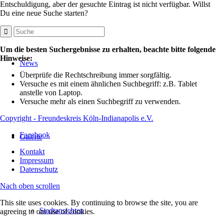
Entschuldigung, aber der gesuchte Eintrag ist nicht verfügbar. Willst
Du eine neue Suche starten?
Um die besten Suchergebnisse zu erhalten, beachte bitte folgende
Hinweise:
News
Überprüfe die Rechtschreibung immer sorgfältig.
Versuche es mit einem ähnlichen Suchbegriff: z.B. Tablet
anstelle von Laptop.
Versuche mehr als einen Suchbegriff zu verwenden.
Copyright - Freundeskreis Köln-Indianapolis e.V.
Facebook
Galerie
Kontakt
Impressum
Datenschutz
Nach oben scrollen
This site uses cookies. By continuing to browse the site, you are
Stadtansichten
agreeing to our use of cookies.