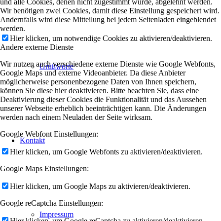
und alle Cookies, denen nicht zugestimmt wurde, abgelehnt werden.
Wir benötigen zwei Cookies, damit diese Einstellung gespeichert wird.
Andernfalls wird diese Mitteilung bei jedem Seitenladen eingeblendet
werden.
Hier klicken, um notwendige Cookies zu aktivieren/deaktivieren.
Andere externe Dienste
Wir nutzen auch verschiedene externe Dienste wie Google Webfonts,
Grußworte
Google Maps und externe Videoanbieter. Da diese Anbieter
möglicherweise personenbezogene Daten von Ihnen speichern,
können Sie diese hier deaktivieren. Bitte beachten Sie, dass eine
Deaktivierung dieser Cookies die Funktionalität und das Aussehen
unserer Webseite erheblich beeinträchtigen kann. Die Änderungen
werden nach einem Neuladen der Seite wirksam.
Google Webfont Einstellungen:
Kontakt
Hier klicken, um Google Webfonts zu aktivieren/deaktivieren.
Google Maps Einstellungen:
Hier klicken, um Google Maps zu aktivieren/deaktivieren.
Google reCaptcha Einstellungen:
Impressum
Hier klicken, um Google reCaptcha zu aktivieren/deaktivieren.