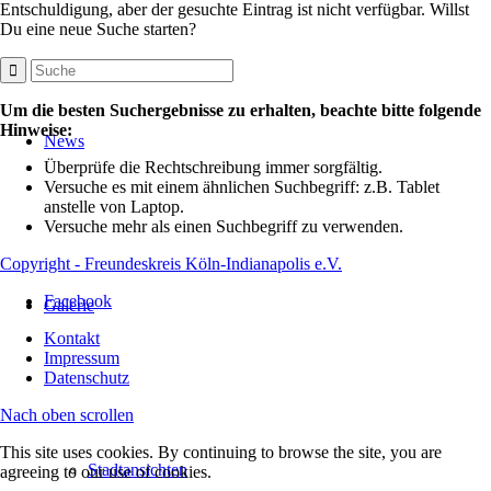
Entschuldigung, aber der gesuchte Eintrag ist nicht verfügbar. Willst
Du eine neue Suche starten?
Um die besten Suchergebnisse zu erhalten, beachte bitte folgende
Hinweise:
News
Überprüfe die Rechtschreibung immer sorgfältig.
Versuche es mit einem ähnlichen Suchbegriff: z.B. Tablet
anstelle von Laptop.
Versuche mehr als einen Suchbegriff zu verwenden.
Copyright - Freundeskreis Köln-Indianapolis e.V.
Facebook
Galerie
Kontakt
Impressum
Datenschutz
Nach oben scrollen
This site uses cookies. By continuing to browse the site, you are
Stadtansichten
agreeing to our use of cookies.