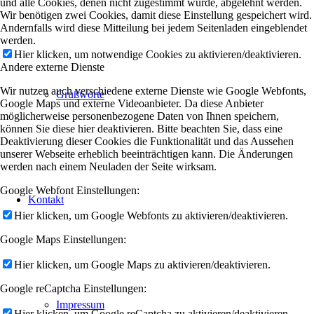
und alle Cookies, denen nicht zugestimmt wurde, abgelehnt werden.
Wir benötigen zwei Cookies, damit diese Einstellung gespeichert wird.
Andernfalls wird diese Mitteilung bei jedem Seitenladen eingeblendet
werden.
Hier klicken, um notwendige Cookies zu aktivieren/deaktivieren.
Andere externe Dienste
Wir nutzen auch verschiedene externe Dienste wie Google Webfonts,
Grußworte
Google Maps und externe Videoanbieter. Da diese Anbieter
möglicherweise personenbezogene Daten von Ihnen speichern,
können Sie diese hier deaktivieren. Bitte beachten Sie, dass eine
Deaktivierung dieser Cookies die Funktionalität und das Aussehen
unserer Webseite erheblich beeinträchtigen kann. Die Änderungen
werden nach einem Neuladen der Seite wirksam.
Google Webfont Einstellungen:
Kontakt
Hier klicken, um Google Webfonts zu aktivieren/deaktivieren.
Google Maps Einstellungen:
Hier klicken, um Google Maps zu aktivieren/deaktivieren.
Google reCaptcha Einstellungen:
Impressum
Hier klicken, um Google reCaptcha zu aktivieren/deaktivieren.