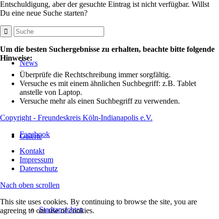
Entschuldigung, aber der gesuchte Eintrag ist nicht verfügbar. Willst
Du eine neue Suche starten?
Um die besten Suchergebnisse zu erhalten, beachte bitte folgende
Hinweise:
News
Überprüfe die Rechtschreibung immer sorgfältig.
Versuche es mit einem ähnlichen Suchbegriff: z.B. Tablet
anstelle von Laptop.
Versuche mehr als einen Suchbegriff zu verwenden.
Copyright - Freundeskreis Köln-Indianapolis e.V.
Facebook
Galerie
Kontakt
Impressum
Datenschutz
Nach oben scrollen
This site uses cookies. By continuing to browse the site, you are
Stadtansichten
agreeing to our use of cookies.