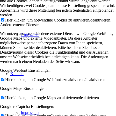
und alle Cookies, denen nicht zugestimmt wurde, abgelehnt werden.
Wir benötigen zwei Cookies, damit diese Einstellung gespeichert wird.
Andernfalls wird diese Mitteilung bei jedem Seitenladen eingeblendet
werden.
Hier klicken, um notwendige Cookies zu aktivieren/deaktivieren.
Andere externe Dienste
Wir nutzen auch verschiedene externe Dienste wie Google Webfonts,
Grußworte
Google Maps und externe Videoanbieter. Da diese Anbieter
möglicherweise personenbezogene Daten von Ihnen speichern,
können Sie diese hier deaktivieren. Bitte beachten Sie, dass eine
Deaktivierung dieser Cookies die Funktionalität und das Aussehen
unserer Webseite erheblich beeinträchtigen kann. Die Änderungen
werden nach einem Neuladen der Seite wirksam.
Google Webfont Einstellungen:
Kontakt
Hier klicken, um Google Webfonts zu aktivieren/deaktivieren.
Google Maps Einstellungen:
Hier klicken, um Google Maps zu aktivieren/deaktivieren.
Google reCaptcha Einstellungen:
Impressum
Hier klicken, um Google reCaptcha zu aktivieren/deaktivieren.