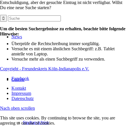
Entschuldigung, aber der gesuchte Eintrag ist nicht verfügbar. Willst
Du eine neue Suche starten?
Um die besten Suchergebnisse zu erhalten, beachte bitte folgende
Hinweise:
News
Überprüfe die Rechtschreibung immer sorgfältig.
Versuche es mit einem ähnlichen Suchbegriff: z.B. Tablet
anstelle von Laptop.
Versuche mehr als einen Suchbegriff zu verwenden.
Copyright - Freundeskreis Köln-Indianapolis e.V.
Facebook
Galerie
Kontakt
Impressum
Datenschutz
Nach oben scrollen
This site uses cookies. By continuing to browse the site, you are
Stadtansichten
agreeing to our use of cookies.