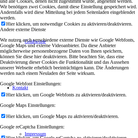
und alle Cookies, denen nicht zugestimmt wurde, abgelehnt werden.
Wir benötigen zwei Cookies, damit diese Einstellung gespeichert wird.
Andernfalls wird diese Mitteilung bei jedem Seitenladen eingeblendet
werden.
Hier klicken, um notwendige Cookies zu aktivieren/deaktivieren.
Andere externe Dienste
Wir nutzen auch verschiedene externe Dienste wie Google Webfonts,
Grußworte
Google Maps und externe Videoanbieter. Da diese Anbieter
möglicherweise personenbezogene Daten von Ihnen speichern,
können Sie diese hier deaktivieren. Bitte beachten Sie, dass eine
Deaktivierung dieser Cookies die Funktionalität und das Aussehen
unserer Webseite erheblich beeinträchtigen kann. Die Änderungen
werden nach einem Neuladen der Seite wirksam.
Google Webfont Einstellungen:
Kontakt
Hier klicken, um Google Webfonts zu aktivieren/deaktivieren.
Google Maps Einstellungen:
Hier klicken, um Google Maps zu aktivieren/deaktivieren.
Google reCaptcha Einstellungen:
Impressum
Hier klicken, um Google reCaptcha zu aktivieren/deaktivieren.