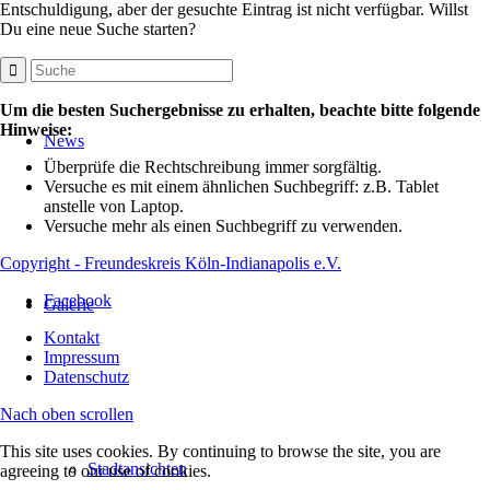
Entschuldigung, aber der gesuchte Eintrag ist nicht verfügbar. Willst
Du eine neue Suche starten?
Um die besten Suchergebnisse zu erhalten, beachte bitte folgende
Hinweise:
News
Überprüfe die Rechtschreibung immer sorgfältig.
Versuche es mit einem ähnlichen Suchbegriff: z.B. Tablet
anstelle von Laptop.
Versuche mehr als einen Suchbegriff zu verwenden.
Copyright - Freundeskreis Köln-Indianapolis e.V.
Facebook
Galerie
Kontakt
Impressum
Datenschutz
Nach oben scrollen
This site uses cookies. By continuing to browse the site, you are
Stadtansichten
agreeing to our use of cookies.