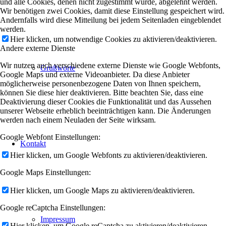
und alle Cookies, denen nicht zugestimmt wurde, abgelehnt werden.
Wir benötigen zwei Cookies, damit diese Einstellung gespeichert wird.
Andernfalls wird diese Mitteilung bei jedem Seitenladen eingeblendet
werden.
Hier klicken, um notwendige Cookies zu aktivieren/deaktivieren.
Andere externe Dienste
Wir nutzen auch verschiedene externe Dienste wie Google Webfonts,
Grußworte
Google Maps und externe Videoanbieter. Da diese Anbieter
möglicherweise personenbezogene Daten von Ihnen speichern,
können Sie diese hier deaktivieren. Bitte beachten Sie, dass eine
Deaktivierung dieser Cookies die Funktionalität und das Aussehen
unserer Webseite erheblich beeinträchtigen kann. Die Änderungen
werden nach einem Neuladen der Seite wirksam.
Google Webfont Einstellungen:
Kontakt
Hier klicken, um Google Webfonts zu aktivieren/deaktivieren.
Google Maps Einstellungen:
Hier klicken, um Google Maps zu aktivieren/deaktivieren.
Google reCaptcha Einstellungen:
Impressum
Hier klicken, um Google reCaptcha zu aktivieren/deaktivieren.