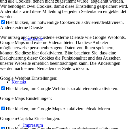
und alle Cookies, denen nicht zugestimmt wurde, abgelehnt werden.
Wir benötigen zwei Cookies, damit diese Einstellung gespeichert wird.
Andernfalls wird diese Mitteilung bei jedem Seitenladen eingeblendet
werden.
Hier klicken, um notwendige Cookies zu aktivieren/deaktivieren.
Andere externe Dienste
Wir nutzen auch verschiedene externe Dienste wie Google Webfonts,
Grußworte
Google Maps und externe Videoanbieter. Da diese Anbieter
möglicherweise personenbezogene Daten von Ihnen speichern,
können Sie diese hier deaktivieren. Bitte beachten Sie, dass eine
Deaktivierung dieser Cookies die Funktionalität und das Aussehen
unserer Webseite erheblich beeinträchtigen kann. Die Änderungen
werden nach einem Neuladen der Seite wirksam.
Google Webfont Einstellungen:
Kontakt
Hier klicken, um Google Webfonts zu aktivieren/deaktivieren.
Google Maps Einstellungen:
Hier klicken, um Google Maps zu aktivieren/deaktivieren.
Google reCaptcha Einstellungen:
Impressum
Hier klicken, um Google reCaptcha zu aktivieren/deaktivieren.