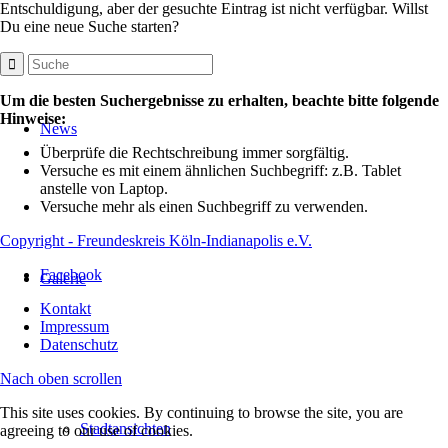
Entschuldigung, aber der gesuchte Eintrag ist nicht verfügbar. Willst
Du eine neue Suche starten?
Um die besten Suchergebnisse zu erhalten, beachte bitte folgende
Hinweise:
News
Überprüfe die Rechtschreibung immer sorgfältig.
Versuche es mit einem ähnlichen Suchbegriff: z.B. Tablet
anstelle von Laptop.
Versuche mehr als einen Suchbegriff zu verwenden.
Copyright - Freundeskreis Köln-Indianapolis e.V.
Facebook
Galerie
Kontakt
Impressum
Datenschutz
Nach oben scrollen
This site uses cookies. By continuing to browse the site, you are
Stadtansichten
agreeing to our use of cookies.