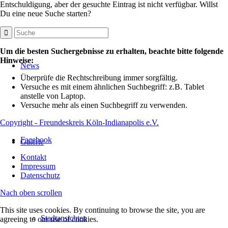
Entschuldigung, aber der gesuchte Eintrag ist nicht verfügbar. Willst
Du eine neue Suche starten?
Um die besten Suchergebnisse zu erhalten, beachte bitte folgende
Hinweise:
News
Überprüfe die Rechtschreibung immer sorgfältig.
Versuche es mit einem ähnlichen Suchbegriff: z.B. Tablet
anstelle von Laptop.
Versuche mehr als einen Suchbegriff zu verwenden.
Copyright - Freundeskreis Köln-Indianapolis e.V.
Facebook
Galerie
Kontakt
Impressum
Datenschutz
Nach oben scrollen
This site uses cookies. By continuing to browse the site, you are
Stadtansichten
agreeing to our use of cookies.