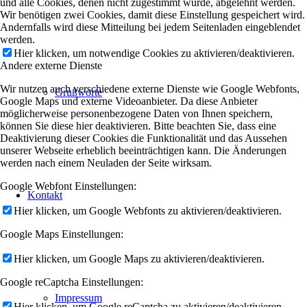
und alle Cookies, denen nicht zugestimmt wurde, abgelehnt werden.
Wir benötigen zwei Cookies, damit diese Einstellung gespeichert wird.
Andernfalls wird diese Mitteilung bei jedem Seitenladen eingeblendet
werden.
Hier klicken, um notwendige Cookies zu aktivieren/deaktivieren.
Andere externe Dienste
Wir nutzen auch verschiedene externe Dienste wie Google Webfonts,
Grußworte
Google Maps und externe Videoanbieter. Da diese Anbieter
möglicherweise personenbezogene Daten von Ihnen speichern,
können Sie diese hier deaktivieren. Bitte beachten Sie, dass eine
Deaktivierung dieser Cookies die Funktionalität und das Aussehen
unserer Webseite erheblich beeinträchtigen kann. Die Änderungen
werden nach einem Neuladen der Seite wirksam.
Google Webfont Einstellungen:
Kontakt
Hier klicken, um Google Webfonts zu aktivieren/deaktivieren.
Google Maps Einstellungen:
Hier klicken, um Google Maps zu aktivieren/deaktivieren.
Google reCaptcha Einstellungen:
Impressum
Hier klicken, um Google reCaptcha zu aktivieren/deaktivieren.